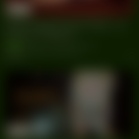
18/11
DZiK
Warszawa
2022
French Kiss & French fries •
Dj
Mickael Feldman
wydarzenia
#Afrohouse
#Disco
#Dzik
#French fries
#French Kiss
#Frenchtouch
#Mickael Feldman
#Worlddance
29/09
Dzik
Warszawa
2022