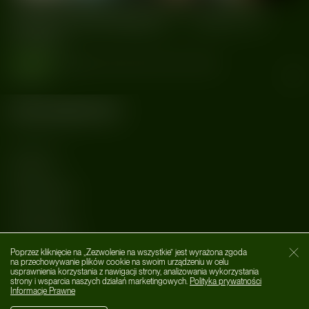
Drag & Burlesque ♡
Show &
Party
wydarzenia
#Burlesque
#Drag
#Dzik
#Party
#Show
#Warszawa
Kategorie
MUZYKA
AFTER DARK
LIFESTYLE
WYDARZENIA
Poprzez kliknięcie na „Zezwolenie na wszystkie” jest wyrażona zgoda
O nas
Zamk
na przechowywanie plików cookie na swoim urządzeniu w celu
usprawnienia korzystania z nawigacji strony, analizowania wykorzystania
Social Media
strony i wsparcia naszych działań marketingowych.
Polityka prywatności
Informacje Prawne