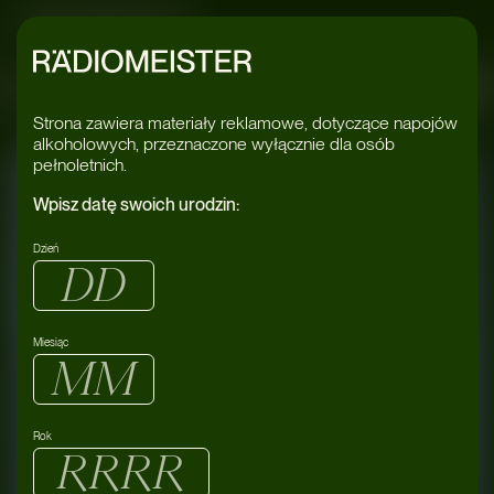
Radiomeister
k
#Dzik
#Dzik
Strona zawiera materiały reklamowe, dotyczące napojów
alkoholowych, przeznaczone wyłącznie dla osób
pełnoletnich.
Wpisz datę swoich urodzin:
Dzień
Miesiąc
Rok