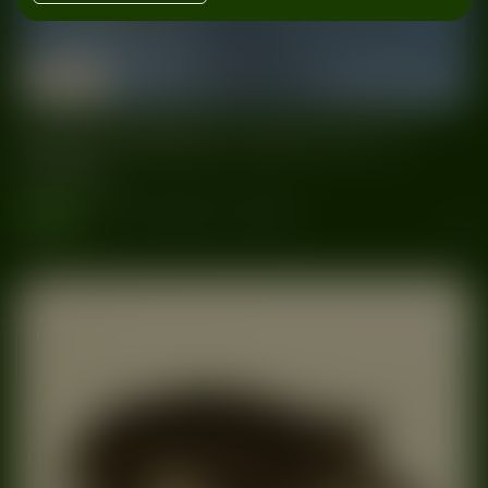
31/12
DZiK
Warszawa
2023
Sweet Dreams |
Sylwester w
DZiKu
wydarzenia
#Dzik
#Sweet Dreams
#Sylwester
#Warszawa