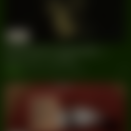
31/12
DZiK
Warszawa
2022
EVERYBODY WANNABE ☆
Sylwester w DZiKu
wydarzenia
#Dzik
#NYE
#Sylwester
#Warszawa