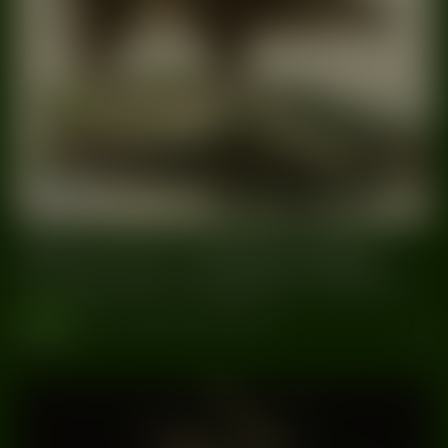
24/08
DZiK
Warszawa
2023
Vatos Lanos x Nyege Nyege :
TODDLER TERROR NIGHT
wydarzenia
#Dzik
#TODDLER TERROR NIGHT
#Warszawa