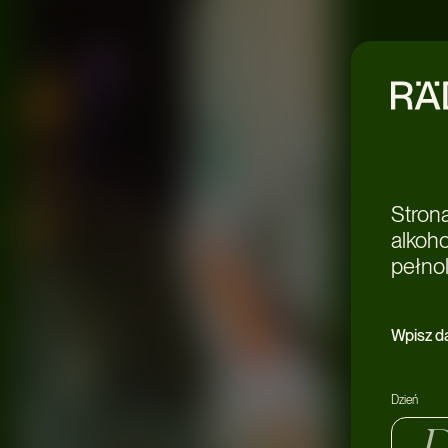
Stron
alkoh
pełnol
Wpisz d
Dzień