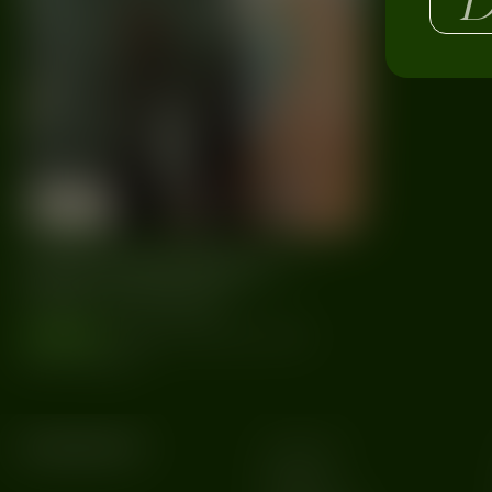
29/09
Dzik
Warszawa
2022
Drag & Burlesque ♡
Show & Party
wydarzenia
#Burlesque
#Drag
#Dzik
#Party
#Show
#Warszawa
Kategorie
MUZYKA