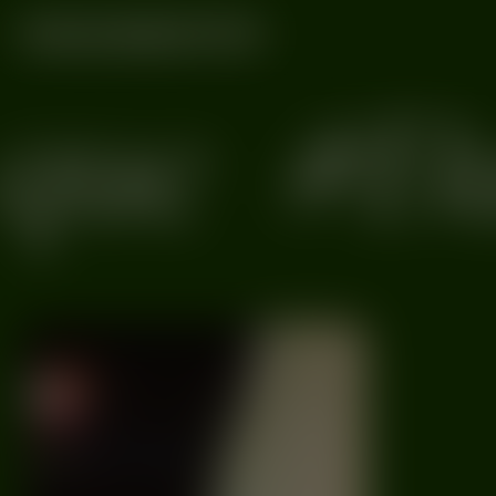
Radiome
ue
#Bur