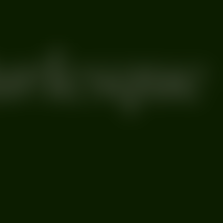
ister
lesque