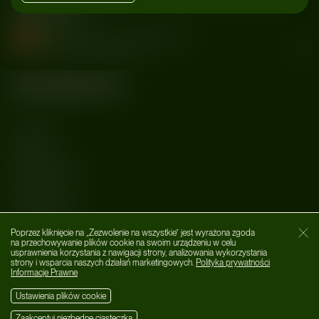
czyli E/I
muzyka
#Dizeń Święty
#E/I
#Filip Kalinowski
#Szymon Gąsiorek
#Wieża Ciśnień
Kategorie
MUZYKA
AFTER DARK
LIFESTYLE
WYDARZENIA
Poprzez kliknięcie na „Zezwolenie na wszystkie” jest wyrażona zgoda
O nas
Zamk
na przechowywanie plików cookie na swoim urządzeniu w celu
usprawnienia korzystania z nawigacji strony, analizowania wykorzystania
Social Media
strony i wsparcia naszych działań marketingowych.
Polityka prywatności
Informacje Prawne
Ustawienia plików cookie
Zaakceptuj niezbędne ciasteczka