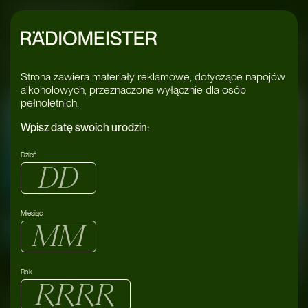
Radiomeister
ża Ciśnień
#Wi
Strona zawiera materiały reklamowe, dotyczące napojów
alkoholowych, przeznaczone wyłącznie dla osób
pełnoletnich.
Wpisz datę swoich urodzin:
Dzień
Miesiąc
Rok
,
Wieża ciśnień – dzień święty