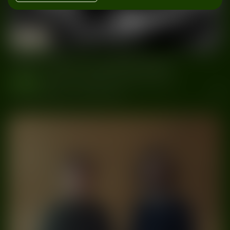
04/06
Ruiny Teatru Victoria
Gliwice
2023
True Tone Festival 2023
wydarzenia
#Gliwice
#Hubert Zemler
#Ruiny Teatru Victoria
Bilety
#The Roadhouse Band
#True Tone Festival