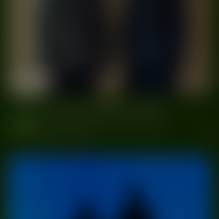
03/06
Ruiny Teatru Victoria
Gliwice
2023
True Tone Festival 2023
wydarzenia
#Gliwice
#Hinode Tapes
#Ruiny Teatru Victoria
Bilety
#True Tone Festival
#Vega Trails