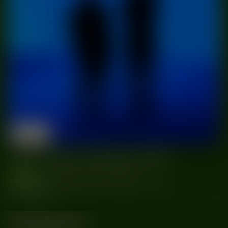
26/05
Ruiny Teatru Victoria
Gliwice
2023
True Tone Festival 2023
wydarzenia
#Centrum Kultury Victoria
#Gliwice
#MARGAŃSKI
#Ruiny Teatru Victoria
#silent disco
#Skalpel
#True Tone Festival