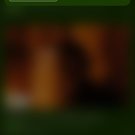
wydarzenia
#Ciało
#impreza
#Klub
#QUELZA
#Techno
#Wrocław
31/12
Schron
Poznań
2024
Schron:
NYE with Quells
wydarzenia
#impreza
#Klub
#Poznań
#QUELZA
#Schron
#Sylwester2024