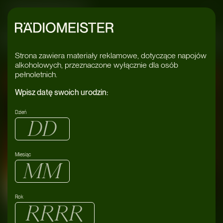
Radiomeister
ELZA
#QUEL
Strona zawiera materiały reklamowe, dotyczące napojów
alkoholowych, przeznaczone wyłącznie dla osób
pełnoletnich.
Wpisz datę swoich urodzin:
Dzień
Miesiąc
12/04
Ciało
Wrocław
Rok
2025
Ciało:
Quelza