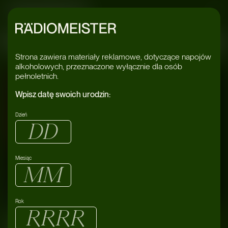
Radiomeister
iemcy
#Niemcy
Strona zawiera materiały reklamowe, dotyczące napojów
alkoholowych, przeznaczone wyłącznie dla osób
pełnoletnich.
Wpisz datę swoich urodzin:
Dzień
Miesiąc
Rok
To się dzieje! Od 1 kwietnia