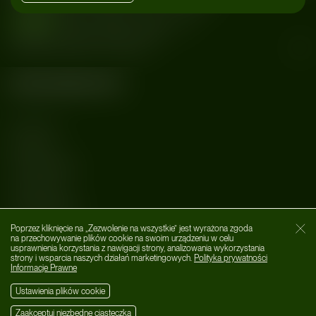
wydarzenia
#house
#impreza
#Kalicky
#lewa
#Sainte Vie live
#Santi
#Smolna
#Techno
#Überhaupt & Außerdem
#Warszawa
Kategorie
MUZYKA
AFTER DARK
LIFESTYLE
WYDARZENIA
Poprzez kliknięcie na „Zezwolenie na wszystkie” jest wyrażona zgoda
O nas
Zamk
na przechowywanie plików cookie na swoim urządzeniu w celu
usprawnienia korzystania z nawigacji strony, analizowania wykorzystania
Social Media
strony i wsparcia naszych działań marketingowych.
Polityka prywatności
Informacje Prawne
Ustawienia plików cookie
Zaakceptuj niezbędne ciasteczka