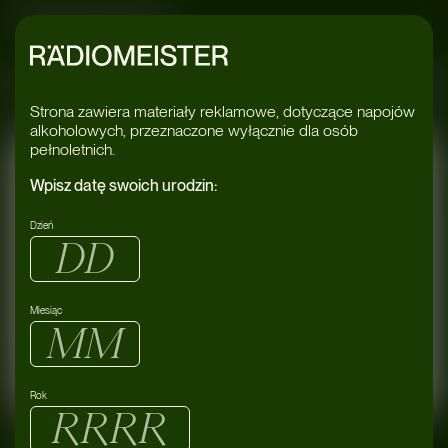
Radiomeister
a
#lewa
#lew
Strona zawiera materiały reklamowe, dotyczące napojów
alkoholowych, przeznaczone wyłącznie dla osób
pełnoletnich.
Wpisz datę swoich urodzin:
Dzień
Miesiąc
03/08
Smolna
Rok
Warszawa
2024
Smolna
Sainte Vie live