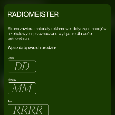
Radiomeister
au
#Kyau
#Ky
Strona zawiera materiały reklamowe, dotyczące napojów
alkoholowych, przeznaczone wyłącznie dla osób
pełnoletnich.
Wpisz datę swoich urodzin:
Dzień
Miesiąc
06/07
Transformator
Wrocław
2024
Kyau & Albert 4h Extended set
Rok
wydarzenia
#Albert
#Klub Transformator
#Kyau
#𝐊𝐲𝐚𝐮 & 𝐀𝐥𝐛𝐞𝐫𝐭
#Trance Music
#Wrocław