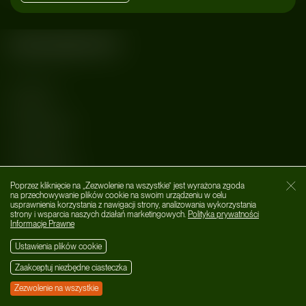
Kategorie
MUZYKA
AFTER DARK
LIFESTYLE
WYDARZENIA
Poprzez kliknięcie na „Zezwolenie na wszystkie” jest wyrażona zgoda
O nas
Zamk
na przechowywanie plików cookie na swoim urządzeniu w celu
usprawnienia korzystania z nawigacji strony, analizowania wykorzystania
Social Media
strony i wsparcia naszych działań marketingowych.
Polityka prywatności
Informacje Prawne
Ustawienia plików cookie
Zaakceptuj niezbędne ciasteczka
PL
Zezwolenie na wszystkie
© 2026 MOOLO Art&PR