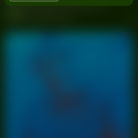
Monkey Love:
Holiday 80
wydarzenia
#DJ
#Holiday 80
#impreza
#MONKEY LOVE WARSAW
#Warszawa