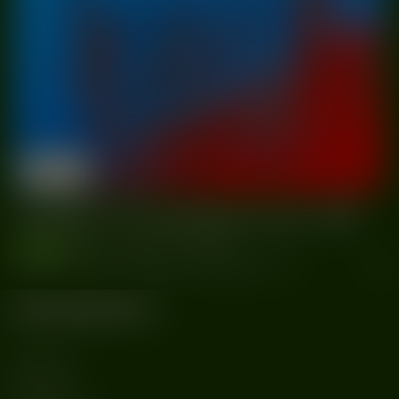
10/02
Praga Centrum
Warszawa
2024
Kollektiv Turmstrasse pres. YAP
wydarzenia
#Alinka
#DJ Boring
#Holiday 80
#Kollektiv Turmstrasse
#Praga Centrum
#Warszawa
#YAP
Kategorie
MUZYKA