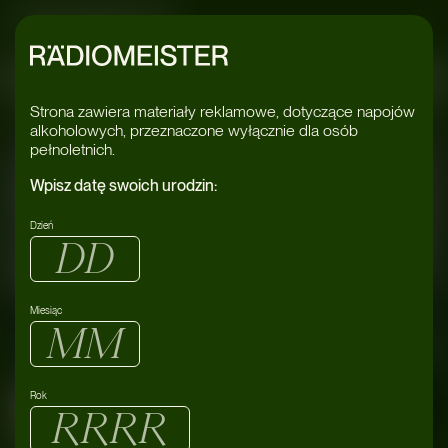
Radiomeister
iday 80
#Holid
Strona zawiera materiały reklamowe, dotyczące napojów
alkoholowych, przeznaczone wyłącznie dla osób
pełnoletnich.
Wpisz datę swoich urodzin:
Dzień
Miesiąc
Rok
02/08
Monkey love
Warszawa
2024