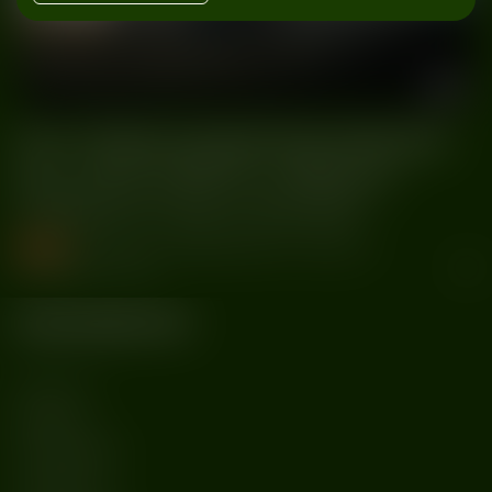
Don Toliver prezentuje teledysk
do
„NEW DROP z albumu
HARDSTONE PSYCHO
muzyka
#Don Toliver
#HARDSTONE PSYCHO
#New Drop
#Nowy teledysk
#Paola
Kategorie
MUZYKA
AFTER DARK
LIFESTYLE