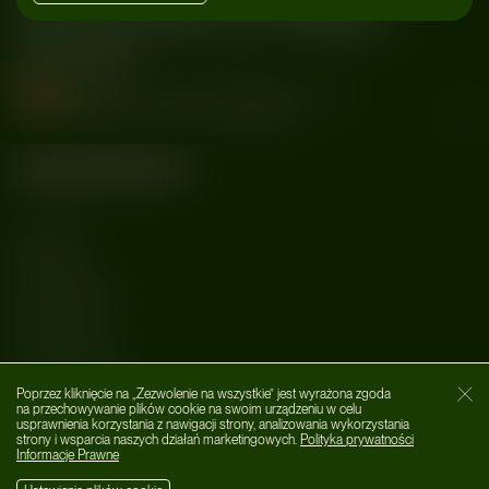
koncertowania po 10 latach
przerwy!
muzyka
#Basement Jax
#Dj Set
#Felix Buxton
#Junto
#Kamil Downarowicz
#koncert
#Simon Ratcliffe
Kategorie
MUZYKA
AFTER DARK
LIFESTYLE
WYDARZENIA
Poprzez kliknięcie na „Zezwolenie na wszystkie” jest wyrażona zgoda
O nas
Zamk
na przechowywanie plików cookie na swoim urządzeniu w celu
usprawnienia korzystania z nawigacji strony, analizowania wykorzystania
Social Media
strony i wsparcia naszych działań marketingowych.
Polityka prywatności
Informacje Prawne