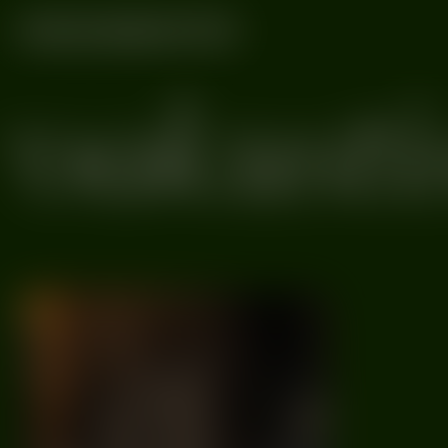
Radiome
oakustis