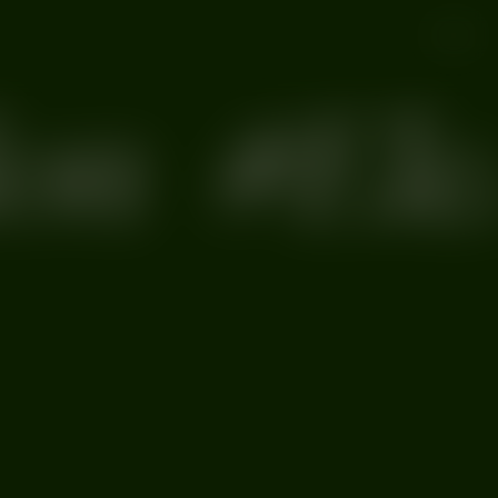
on
#Elek