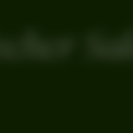
ister
cher Sal