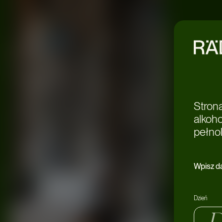
Stron
alkoh
pełnol
Wpisz d
Dzień