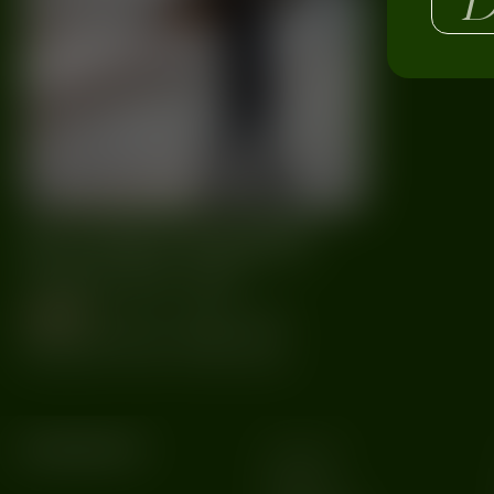
18 urodziny Berghain.
Mamy line-up!
after dark
#18 urodziny
#Berghain
#Berlin
#Elektroakustischer Salon
#Maja Zdanowska
#Panorama Bar
#Techno
#Techno w Europie
Kategorie
MUZYKA