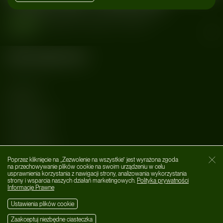
Dragana Bar x Ephemera
wydarzenia
#Dragana Bar
#Ephemera
#TAAHLIAH
Bilety
#Warszawa
Kategorie
MUZYKA
AFTER DARK
LIFESTYLE
WYDARZENIA
Poprzez kliknięcie na „Zezwolenie na wszystkie” jest wyrażona zgoda
O nas
Zamk
na przechowywanie plików cookie na swoim urządzeniu w celu
usprawnienia korzystania z nawigacji strony, analizowania wykorzystania
Social Media
strony i wsparcia naszych działań marketingowych.
Polityka prywatności
Informacje Prawne
Ustawienia plików cookie
Zaakceptuj niezbędne ciasteczka
PL