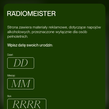
Radiomeister
gana Bar
#Dra
Strona zawiera materiały reklamowe, dotyczące napojów
alkoholowych, przeznaczone wyłącznie dla osób
pełnoletnich.
Wpisz datę swoich urodzin:
Dzień
Miesiąc
Rok
08/06
Mińska 65
Warszawa
2024