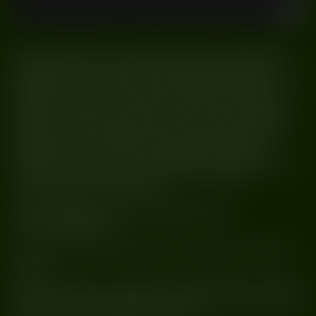
Koncepcja ‘EXIST’ ma za zadanie dostarczać utopijnej wizji,
rozpalać naszą wyobraźnię i inspirować nas do dążenia
do świata, w którym harmonijne współistnienie jest podstawą
społeczeństwa. Choć może to pozostać tylko fikcyjnym
światem, to możemy go znaleźć w nas samych. Zwracając
uwagę na wartości takie jak różnorodność, empatia, miłość,
kreatywność i zrównoważony rozwój, możemy stworzyć
przyszłość, która odzwierciedla istotę EXIST. Możemy
zbudować świat, w którym wszystkie istoty żyją harmonijnie.
I może tym razem uda nam się zwrócić do miejsca,
do którego naprawdę należymy”.
“NIE ZAPOMINAJ, ŻE JUŻ ZAGUBILIŚMY SIĘ
W RZECZYWISTOŚCI!”
To słowa manifestu organizatorów portretujące ich filozofię
działania.
EXIST współpracuje z agencją kreatywną Sometimescreative
z Berlina, znaną ze współpracy z takimi artystami jak Charlotte
De Witte, Anfisa Letyago czy Ben Klock.