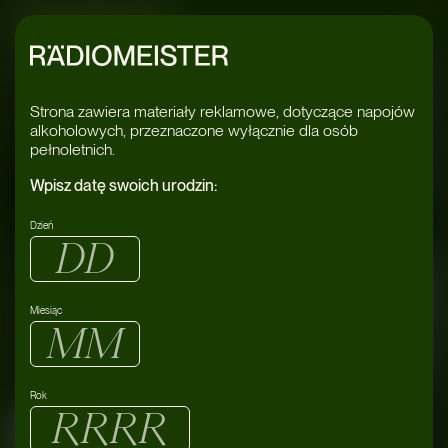
Radiomeister
05.09.2023
Artur Wojtczak
Strona zawiera materiały reklamowe, dotyczące napojów
alkoholowych, przeznaczone wyłącznie dla osób
pełnoletnich.
Wpisz datę swoich urodzin:
Dzień
zaprasza
EXIST
Miesiąc
gwiazdy młodej
generacji techno
Rok