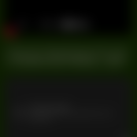
Promotorzy zapowiadają bookingi dużych nazwisk z młodej
światowej sceny – na początek ogłoszeni zostali artyści tacy
jak
TRYM, Alignment, SNTS, Charlie Sparks
oraz
Kobosil
– ci
DJ-e pojawią się na imprezach w Warszawie już tej jesieni.