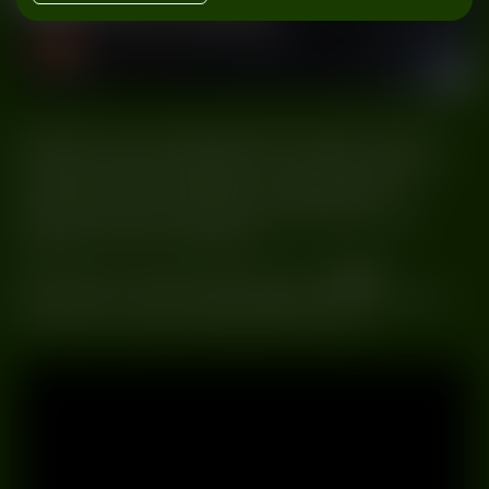
do Warszawy
muzyka
#Artur Wojtczak
#EXIST
#Techno
#Warszawa
Wrzesień to czas wspominania letnich festiwali i powrotu
do klubów, które już ogłaszają line up’y na jesień. Specjalna
niespodzianka czeka miłośników mocniejszych odmian
techno oraz imprez w większych, warehouse’owych
przestrzeniach. Marka EXIST ogłasza headlinerów kilku
najbliższych imprez w Warszawie.
Na polski rynek wkracza właśnie projekt –
EXIST
,
który rozkręci w stolicy imprezy, gdzie line up, nagłośnienie,
oświetlenie i dekoracje będą najwyższej jakości.