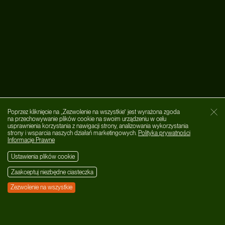
Poprzez kliknięcie na „Zezwolenie na wszystkie” jest wyrażona zgoda
Zamk
na przechowywanie plików cookie na swoim urządzeniu w celu
usprawnienia korzystania z nawigacji strony, analizowania wykorzystania
strony i wsparcia naszych działań marketingowych.
Polityka prywatności
Informacje Prawne
Ustawienia plików cookie
Zaakceptuj niezbędne ciasteczka
Zezwolenie na wszystkie