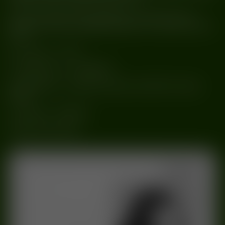
Pierwsze imprezy, jakie odbędą się w warehouse’owej
przestrzeni W25 przyciągają headlinerami nowego pokolenia
techno:
22. września – TRYM
13. października – ALIGNMENT
31. października – Halloween Edition with SNTS & Charlie
Sparks
17. listopada – KOBOSIL
Warsaw, keep raving!