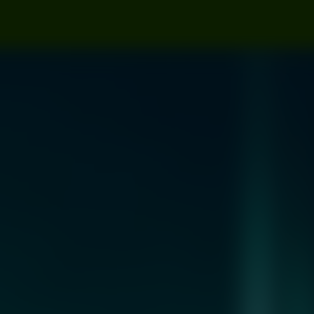
ister
Szpitalna 1
Kraków