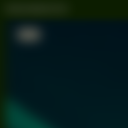
Radiome
13/01
2023