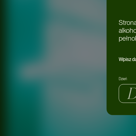
Stron
alkoh
pełnol
Wpisz d
Dzień