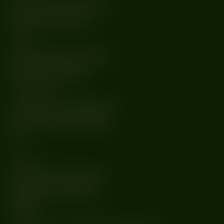
soundcloud.com/gunz-techno
instagram.com/gunz012
Luzkan
https://soundcloud.com/luzkan
instagram.com/luzkanik
marcelitumelis
soundcloud.com/marcelitumelis
instagram.com/marcelitumelis
ᴮ²ᴮ
xcessive
soundcloud.com/xcessssive
instagram.com/xcessssive
𝐒𝐀𝐋𝐎𝐍