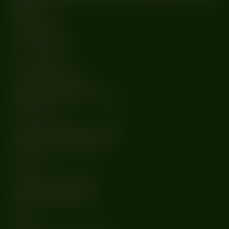
imprezach.
𝐌𝐀𝐈𝐍𝐒𝐓𝐀𝐆𝐄
-=
𝕙𝕒𝕣𝕕𝕥𝕖𝕔𝕙𝕟𝕠
=-
ONLYNUMBERS
soundcloud.com/tttlyon
instagram.com/onlynumbers_uju
INDECORUM
soundcloud.com/indecorum1989
instagram.com/indecorum_pl
Bravo Grl
soundcloud.com/bravogrl
instagram.com/bravogrrrl
GUNZ