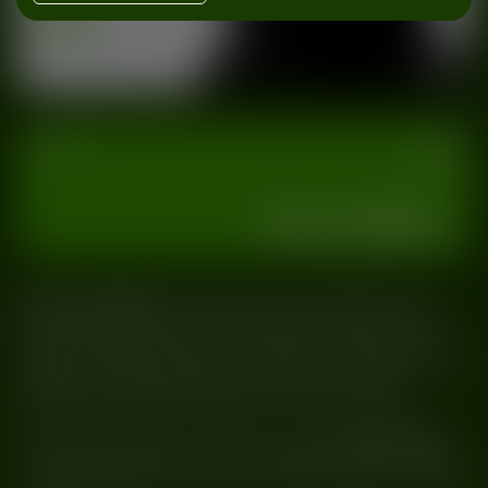
wydarzenia
#Bravo Grl
#Indecorum
#Oczki
#Onlynumbers
#Szepty
#Techno
#Warszawa
14/06
Oczki
Warszawa
Kup bilety
𝐎𝐍𝐋𝐘𝐍𝐔𝐌𝐁𝐄𝐑𝐒
wcześniej znany jako 74185# totalnie
adekwatnie określa swoją muzykę jako
𝘳𝘢𝘨𝘦
𝘵𝘦𝘤𝘩𝘯𝘰
. Utwory
wydaje w Taapion Records a sam Shlomo określa go jako
swojego ulubionego producenta. Ostatnio wypuścił też ciepło
przyjęty colab z Basswellem, a jego numery na stałe
zagościły w setlistach największych DJów hard techno.
To będzie także jedyny czerwcowy występ
𝐈𝐍𝐃𝐄𝐂𝐎𝐑𝐔𝐌
w Polsce. Zbiegnie się on z premierą jego nowego materiału
– EPki, której zajawki mieliście już okazje usłyszeć na naszych