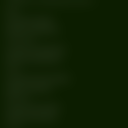
-=
𝕟𝕖𝕠𝕥𝕣𝕒𝕟𝕔𝕖
z
𝕙𝕒𝕣𝕕𝕜𝕠𝕣𝕠𝕨𝕪𝕞
twistem =-
Batashi
soundcloud.com/batashi
instagram.com/batashiprod
Hard Being Hot
soundcloud.com/hardbeinghot
instagram.com/hardbeinghot
Kilarska
soundcloud.com/justyna-kilarska
instagram.com/kilarska_j
RĀMZĪ vibes
soundcloud.com/ramzivibes
instagram.com/ramzi.vibes
𝓂𝑜𝓇𝑒 𝓉𝒷𝒶
. . .