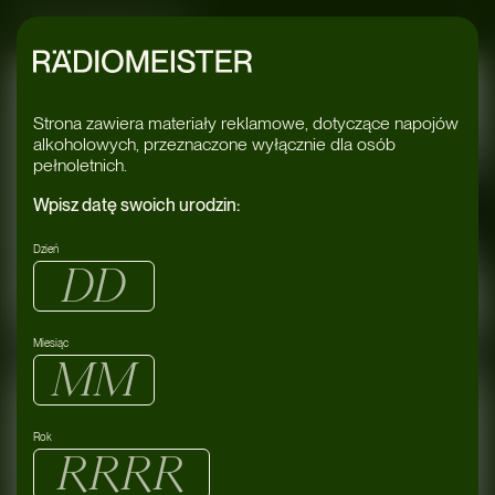
Radiomeister
14/06
Oczki
Warszawa
2024
Strona zawiera materiały reklamowe, dotyczące napojów
alkoholowych, przeznaczone wyłącznie dla osób
pełnoletnich.
Bilety
Wpisz datę swoich urodzin:
Dzień
Miesiąc
Szepty:
Indecorum /
Rok
Onlynumbers