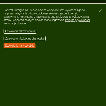
Poprzez kliknięcie na „Zezwolenie na wszystkie” jest wyrażona zgoda
Zamk
na przechowywanie plików cookie na swoim urządzeniu w celu
usprawnienia korzystania z nawigacji strony, analizowania wykorzystania
strony i wsparcia naszych działań marketingowych.
Polityka prywatności
Informacje Prawne
Ustawienia plików cookie
Zaakceptuj niezbędne ciasteczka
Zezwolenie na wszystkie
Kategorie
MUZYKA
AFTER DARK
LIFESTYLE
WYDARZENIA