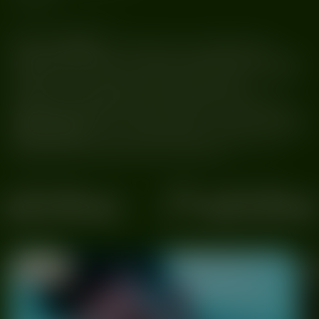
~~~~~~~~~~~~~~~~~~~~~
𝐎𝐍𝐋𝐘𝐍𝐔𝐌𝐁𝐄𝐑𝐒
, previously known as 74185#, aptly
describes his music as “raw techno.” Releasing tracks under
Taapion Records, Shlomo himself regards him as his favorite
producer. They recently dropped a well-received
collaboration with Basswell, and his tracks have become
fixtures in the setlists of top hard techno DJs. This will also be
𝐈𝐍𝐃𝐄𝐂𝐎𝐑𝐔𝐌
‘s only June performance in Poland, coinciding
with the premiere of his new EP, teasers of which you’ve
already had the chance to hear at our events.
dobne
Podobne
04/07
Oczki
Warszawa
2025