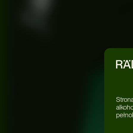
Stron
alkoh
pełnol