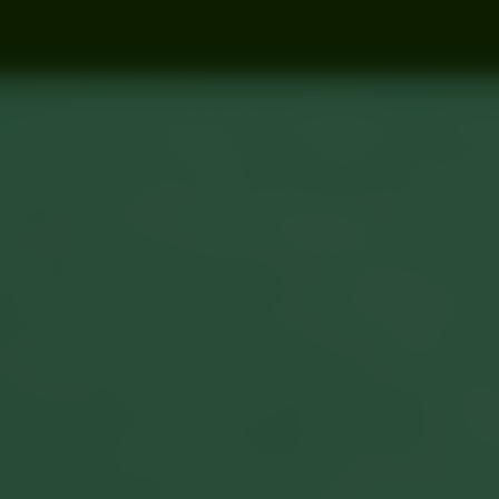
ister
Wał Miedzeszyński 379
Warszawa
Bilety