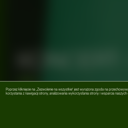
KONCERT
wydarzenia
#koncert
#ktoJAGnieMY
#miętha
#music
#StrefaJeleni
Poprzez kliknięcie na „Zezwolenie na wszystkie” jest wyrażona zgoda na przechowyw
korzystania z nawigacji strony, analizowania wykorzystania strony i wsparcia naszyc