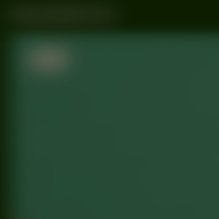
Radiome
02/07
2022