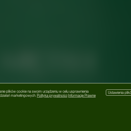
:
MIĘTHA
a
#warsaw
#wisła
anie plików cookie na swoim urządzeniu w celu usprawnienia
Ustawienia pli
h działań marketingowych.
Polityka prywatności
Informacje Prawne