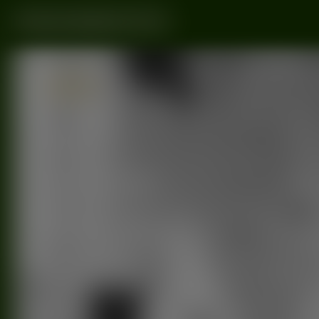
Radiome
25/02
2023