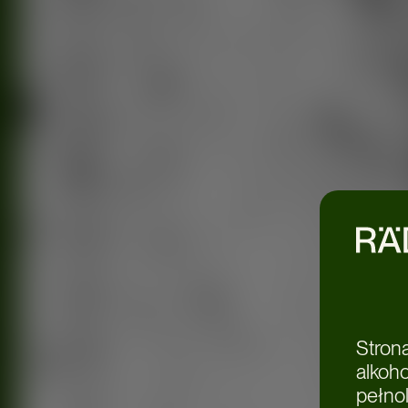
Stron
alkoh
pełnol