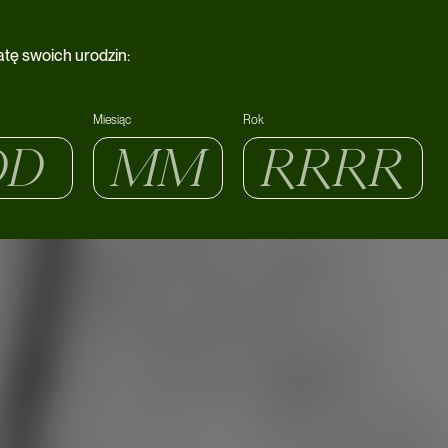
atę swoich urodzin:
Miesiąc
Rok