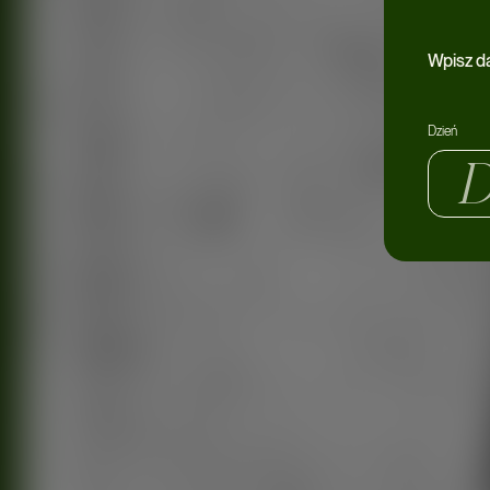
Wpisz d
Dzień