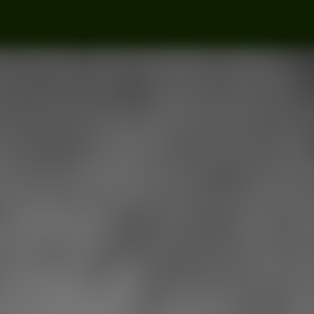
ister
Jasna 1
Warszawa