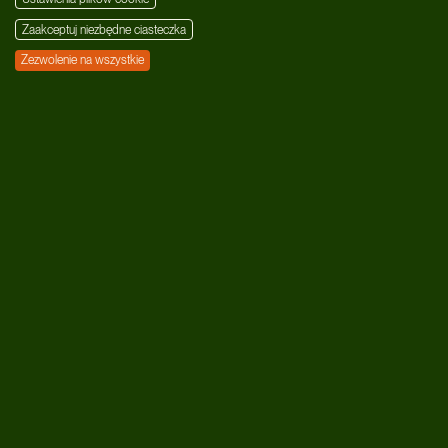
Zaakceptuj niezbędne ciasteczka
Zezwolenie na wszystkie
Kategorie
MUZYKA
AFTER DARK
LIFESTYLE
WYDARZENIA
O nas
Social Media
PL