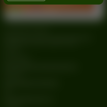
FUNKY HOUSE
wydarzenia
#Funky House
#Wrocław
#Wyspa Tamka
It’s all about funk. And house.
Połączenie funku i house’u to mieszanka dostarczająca
zdecydowanie sporej ilości bujanka i groove’u.
𝕃𝕀ℕ𝔼 𝕌ℙ
:
Grażyna Biedroń:
https://soundcloud.com/karolina-bachorowicz
Finger Trips:
https://soundcloud.com/fingertrips
VSN:
https://soundcloud.com/vsn_gr