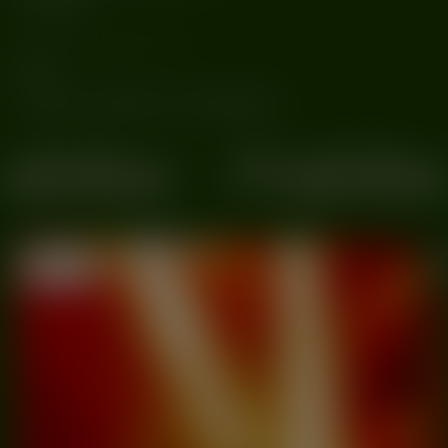
tax: 30pln
___________________
PLUR
! any form of violence is not respected !
dobne
Podobne
20/06
Transformator
Wrocław
2025