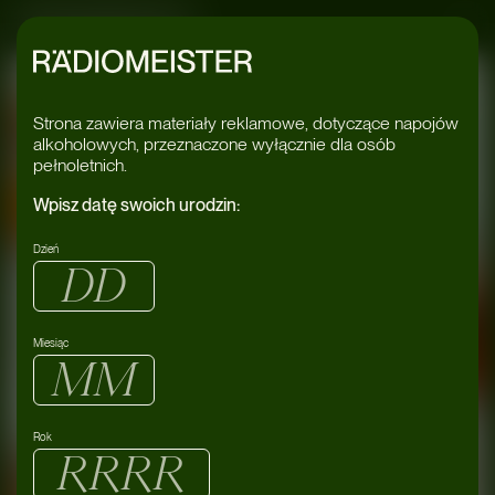
Radiomeister
07/04
Wyspa Tamka
Wrocław
2023
Strona zawiera materiały reklamowe, dotyczące napojów
alkoholowych, przeznaczone wyłącznie dla osób
pełnoletnich.
Wpisz datę swoich urodzin:
Dzień
Miesiąc
Rok