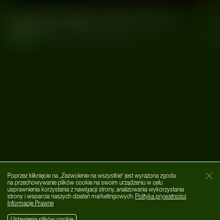
Transformator:
C
RYSY DJ set
wydarzenia
#Rysy
#Transformator
#Wrocław
wy
#W
Poprzez kliknięcie na „Zezwolenie na wszystkie” jest wyrażona zgoda
Zamk
na przechowywanie plików cookie na swoim urządzeniu w celu
usprawnienia korzystania z nawigacji strony, analizowania wykorzystania
strony i wsparcia naszych działań marketingowych.
Polityka prywatności
Informacje Prawne
Ustawienia plików cookie